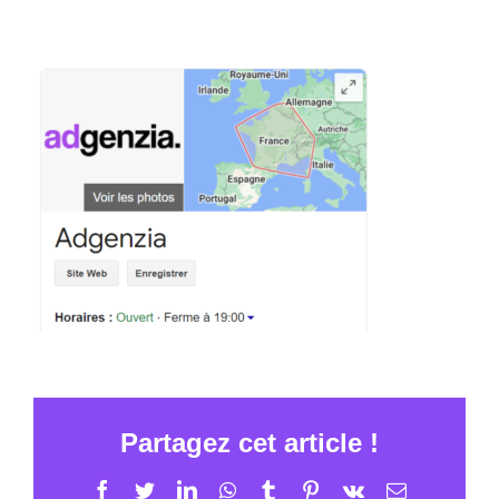
Partagez cet article !
Facebook
Twitter
LinkedIn
WhatsApp
Tumblr
Pinterest
Vk
Email