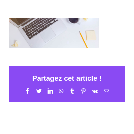
Partagez cet article !
Facebook
Twitter
LinkedIn
WhatsApp
Tumblr
Pinterest
Vk
Email