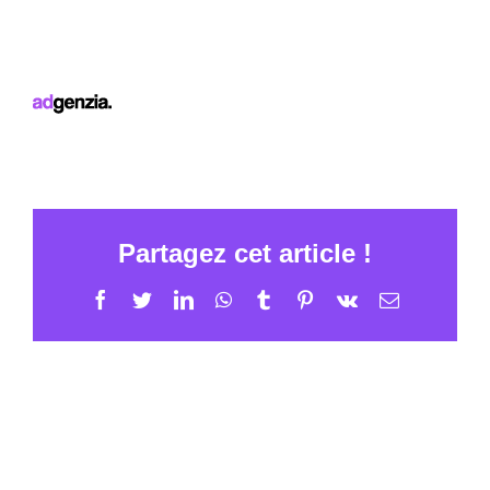
Partagez cet article !
Facebook
Twitter
LinkedIn
WhatsApp
Tumblr
Pinterest
Vk
Email