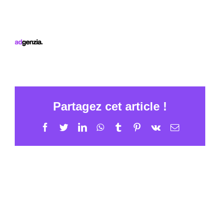
Partagez cet article !
Facebook
Twitter
LinkedIn
WhatsApp
Tumblr
Pinterest
Vk
Email